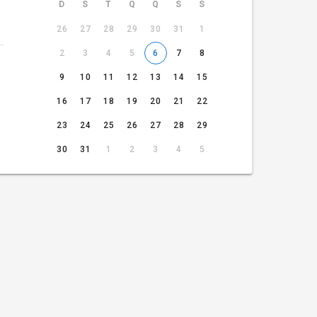
D
S
T
Q
Q
S
S
26
27
28
29
30
31
1
2
3
4
5
6
7
8
9
10
11
12
13
14
15
16
17
18
19
20
21
22
23
24
25
26
27
28
29
30
31
1
2
3
4
5