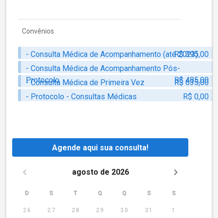
Convênios
- Consulta Médica de Acompanhamento (até 2023)
R$ 395,00
- Consulta Médica de Acompanhamento Pós-
Protocolo
R$ 485,00
- Consulta Médica de Primeira Vez
R$ 635,00
- Protocolo - Consultas Médicas
R$ 0,00
Agende aqui sua consulta!
agosto de 2026
D
S
T
Q
Q
S
S
26
27
28
29
30
31
1