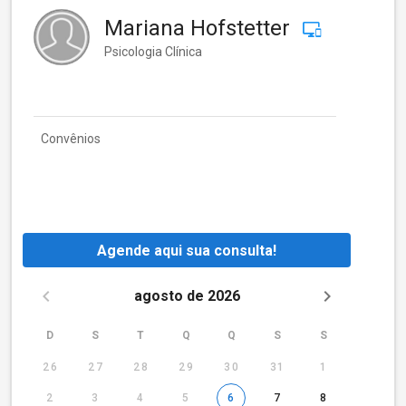
Mariana Hofstetter
Psicologia Clínica
Convênios
Agende aqui sua consulta!
agosto de 2026
D
S
T
Q
Q
S
S
26
27
28
29
30
31
1
2
3
4
5
6
7
8