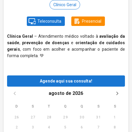
Clínico Geral
Teleconsulta
Presencial
Clínica Geral
– Atendimento médico voltado à
avaliação da
saúde
,
prevenção de doenças
e
orientação de cuidados
gerais
, com foco em acolher e acompanhar o paciente de
forma completa. 💚
Agende aqui sua consulta!
agosto de 2026
D
S
T
Q
Q
S
S
26
27
28
29
30
31
1
2
3
4
5
6
7
8